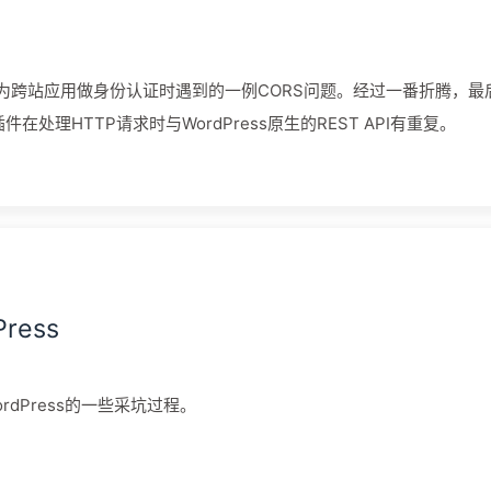
API为跨站应用做身份认证时遇到的一例CORS问题。经过一番折腾，最
ion插件在处理HTTP请求时与WordPress原生的REST API有重复。
ess
dPress的一些采坑过程。